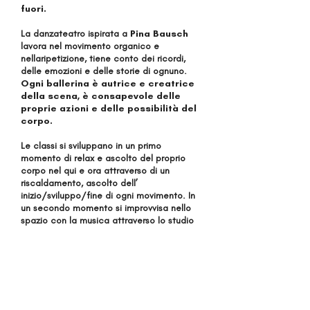
fuori.
La danzateatro ispirata a
Pina Bausch
lavora nel movimento organico e
nellaripetizione, tiene conto dei ricordi,
delle emozioni e delle storie di ognuno.
Ogni ballerina è autrice e creatrice
della scena, è consapevole delle
proprie azioni e delle possibilità del
corpo.
Le classi si sviluppano in un primo
momento di relax e ascolto del proprio
corpo nel qui e ora attraverso di un
riscaldamento, ascolto dell’
inizio/sviluppo/fine di ogni movimento. In
un secondo momento si improvvisa nello
spazio con la musica attraverso lo studio
di dinamica, energia e tempo di ogni
movimento; tutto questo in relazione col
gruppo.
Non ci sono limiti d’età e non è
necessario avere alcuna esperienza
o formazione in danza o in teatro.